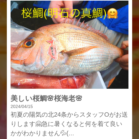
美しい桜鯛🌸桜海老🌸
2024/04/15
初夏の陽気の北24条からスタッフOがお送
りします🤗急に暑くなると何を着て良い
かがわかりません💦(...