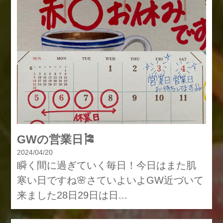
GWの営業日🎏
2024/04/20
瞬く間に過ぎていく毎日！今日はまた肌
寒い日ですね🌸さていよいよGW近づいて
来ました28日29日は日...