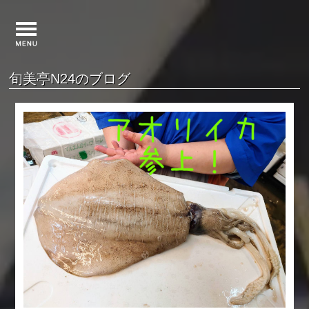
旬美亭N24のブログ