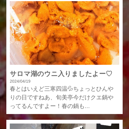
サロマ湖のウニ入りましたよー♡
2024/04/19
春とはいえど三寒四温💦ちょっとひんや
りの日ですねあ、旬美亭今だけクエ鍋や
ってるんですよー！春の鍋も...