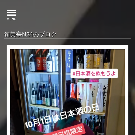
旬美亭N24のブログ