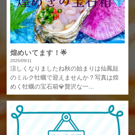
煌めいてます！🌟
2025/09/11
涼しくなりましたね秋の始まりは仙鳳趾
のミルク牡蠣で迎えませんか？写真は煌
めく牡蠣の宝石箱💎贅沢な一...