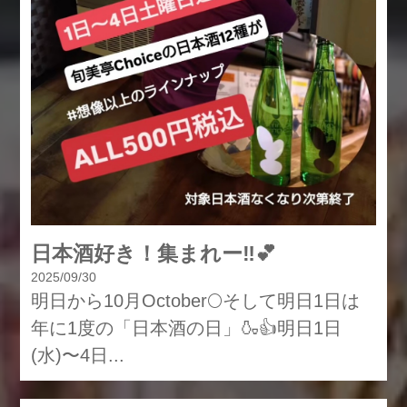
日本酒好き！集まれー‼️💕
2025/09/30
明日から10月October🌕そして明日1日は
年に1度の「日本酒の日」🍶👍明日1日
(水)〜4日...