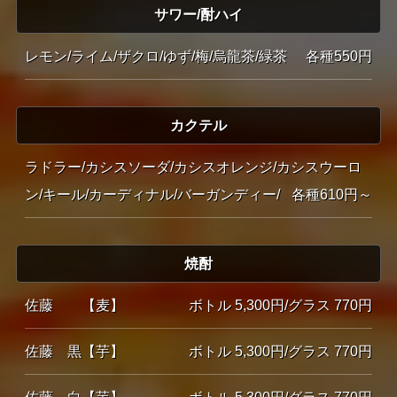
サワー/酎ハイ
レモン/ライム/ザクロ/ゆず/梅/烏龍茶/緑茶
各種550円
カクテル
ラドラー/カシスソーダ/カシスオレンジ/カシスウーロ
ン/キール/カーディナル/バーガンディー/
各種610円～
焼酎
佐藤 【麦】
ボトル 5,300円/グラス 770円
佐藤 黒【芋】
ボトル 5,300円/グラス 770円