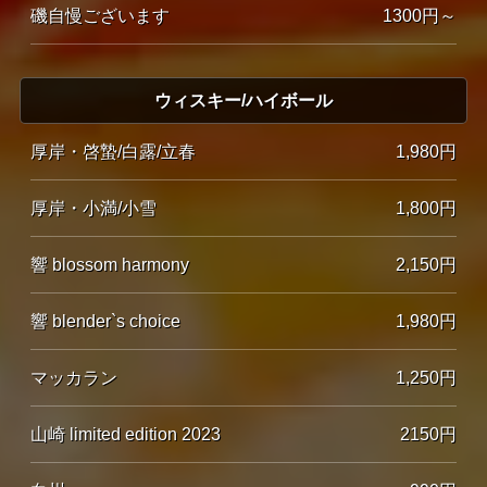
磯自慢ございます
1300円～
ウィスキー/ハイボール
厚岸・啓蟄/白露/立春
1,980円
厚岸・小満/小雪
1,800円
響 blossom harmony
2,150円
響 blender`s choice
1,980円
マッカラン
1,250円
山崎 limited edition 2023
2150円