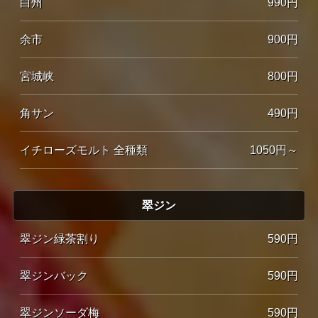
白州
990円
余市
900円
宮城峡
800円
角サン
490円
イチローズモルト 全種類
1050円～
翠ジン
翠ジン緑茶割り
590円
翠ジンバック
590円
翠ジンソーダ梅
590円