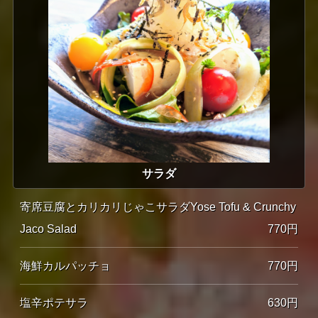
サラダ
寄席豆腐とカリカリじゃこサラダYose Tofu & Crunchy
Jaco Salad
770円
海鮮カルパッチョ
770円
塩辛ポテサラ
630円