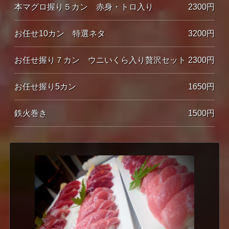
本マグロ握り５カン 赤身・トロ入り
2300円
お任せ10カン 特選ネタ
3200円
お任せ握り７カン ウニいくら入り贅沢セット
2300円
お任せ握り5カン
1650円
鉄火巻き
1500円