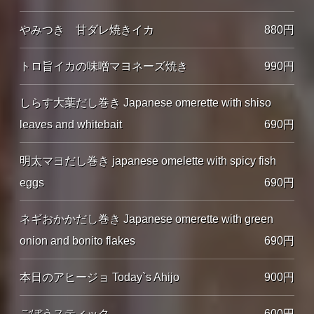
やみつき 甘ダレ焼きイカ
880円
トロ旨イカの味噌マヨネーズ焼き
990円
しらす大葉だし巻き Japanese omerette with shiso
leaves and whitebait
690円
明太マヨだし巻き japanese omelette with spicy fish
eggs
690円
ネギおかかだし巻き Japanese omerette with green
onion and bonito flakes
690円
本日のアヒージョ Today`s Ahijo
900円
ごぼうスティック
600円