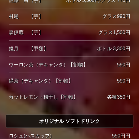
佐藤 白【芋】
ボトル 5,300円/グラス 770円
村尾 【芋】
グラス990円
森伊蔵 【芋】
グラス1,500円
鏡月 【甲類】
ボトル 3,300円
ウーロン茶（デキャンタ）【割物】
590円
緑茶（デキャンタ）【割物】
590円
カットレモン・梅干し【割物】
各種350円
オリジナル ソフトドリンク
ロシュ(ハスカップ)
550円円