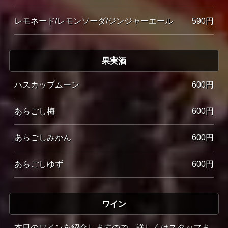
レモネード/レモンソーダ/ジンジャーエール
590円
果実酒
ハスカップムーン
600円
あらごし梅
600円
あらごしみかん
600円
あらごしゆず
600円
ワイン
本日のワインを紹介しますので、詳しくはスタッフま