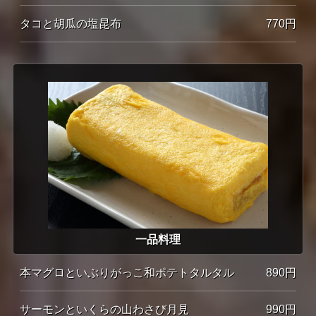
タコと胡瓜の塩昆布
770円
一品料理
本マグロといぶりがっこ和ポテトタルタル
890円
サーモンといくらの山わさび月見
990円