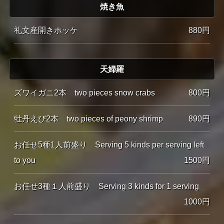
焼き魚
礼文産開きホッケ
880円
天婦羅
ズワイガニ2本 two pieces snow crabs
800円
牡丹えび2本 two pieces of peony shrimp
890円
お任せ5種1人前盛り Serving 5 kinds per serving left
to you
1500円
お任せ3種１人前盛り Serving 3 kinds for 1 serving
1000円