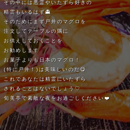
その中には悪霊やいたずら好きの
精霊もいるはず👻
そのためにまず戸井のマグロを
注文してテーブルの隅に
お供えしておくことを
お勧めします
お菓子よりも日本のマグロ！
(特に戸井！)は美味しいのだ😋
これであなたは精霊にいたずら
されることはないでしょう♡
旬美亭で素敵な夜をお過ごしください❤️