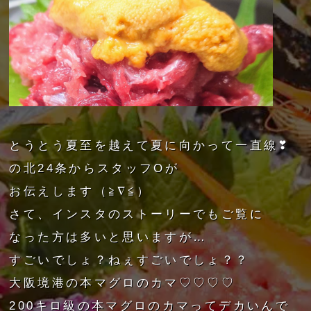
とうとう夏至を越えて夏に向かって一直線❣
の北24条からスタッフOが
お伝えします（≧∇≦）
さて、インスタのストーリーでもご覧に
なった方は多いと思いますが…
すごいでしょ？ねぇすごいでしょ？？
大阪境港の本マグロのカマ♡♡♡♡
200キロ級の本マグロのカマってデカいんで