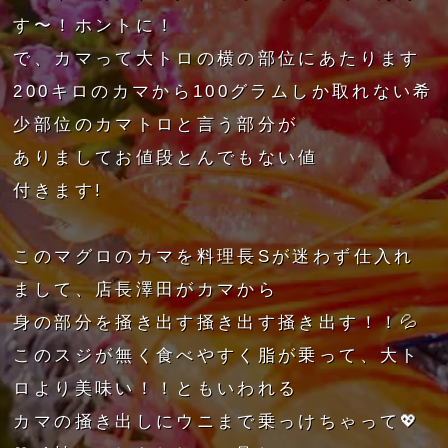
す〜！ホントに！
で、カマって大トロの横の部位にあたります
200キロのカマから100グラムしか取れない希
少部位のカマトロと言う部分が
ありましてお値段とんでもない値
付きます!
このマグロのカマを料理長Sが迷わず仕入れ
まして、店長澤田がカマから
身の部分を掻き出す掻き出す掻き出す！！💦
このスジが無く食べやすく脂が乗って、大ト
ロより美味い！！ともいわれる
カマの掻き出しにウニまで乗っけちゃって💖