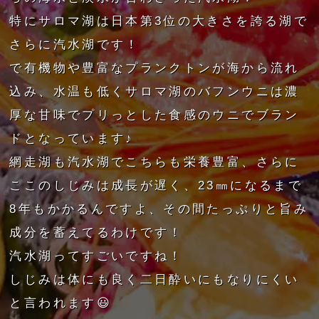
特にサロマ湖は日本第3位の大きさを誇る湖で
さらに汽水湖です！
で有機物や豊富なプランクトンが海から流れ
込み、水温も低くサロマ湖のバフンウニは濃
厚な甘味でプリっとした食感のウニでブラン
ドとなっています♪
網走湖も汽水湖でこちらも栄養豊富、さらに
ここのしじみは成長が遅く、23㎜になるまで
8年もかかるんですよ、その間たっぷりと旨み
成分を蓄えてるわけです！
汽水湖ってすごいですね！
しじみは体にも良く二日酔いにもなりにくい
と言われます😃