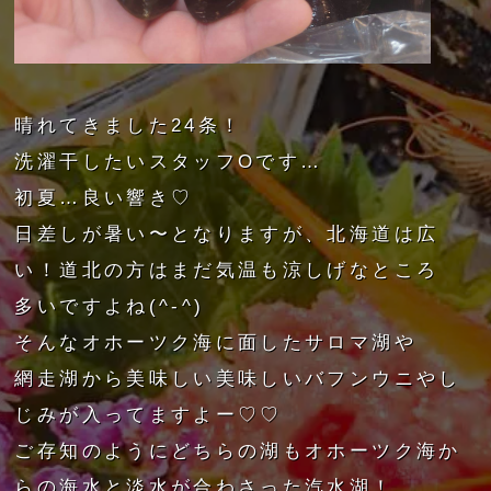
晴れてきました24条！
洗濯干したいスタッフOです…
初夏…良い響き♡
日差しが暑い〜となりますが、北海道は広
い！道北の方はまだ気温も涼しげなところ
多いですよね(^-^)
そんなオホーツク海に面したサロマ湖や
網走湖から美味しい美味しいバフンウニやし
じみが入ってますよー♡♡
ご存知のようにどちらの湖もオホーツク海か
らの海水と淡水が合わさった汽水湖！