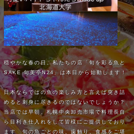
穏やかな春の日、私たちの店「旬を彩る魚と
SAKE 旬美亭N24」は本日から始動します！
日本ならではの魚の楽しみ方と言えば突き詰
めると刺身に尽きるのではないでしょうか？
当店では早朝、札幌中央卸売市場で料理長自
ら目利き仕入れをして皆様にご提供しており
ます 旬の魚ごとの味、歯触り、食感をご堪