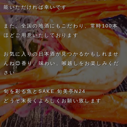
能いただければ幸いです
また、全国の地酒にもこだわり、常時100本
ほどご用意いたしております
お気に入りの日本酒が見つかるかもしれませ
んね😊香り、味わい、喉越しをお楽しみくだ
さい
旬を彩る魚とSAKE 旬美亭N24
どうぞ末長くよろしくお願い致します