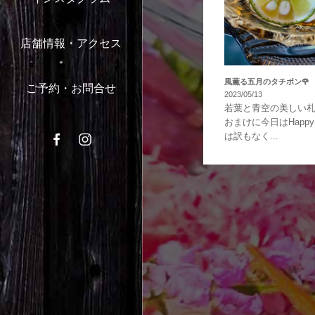
店舗情報・アクセス
風薫る五月のタチポン🌹
ご予約・お問合せ
2023/05/13
若葉と青空の美しい札
おまけに今日はHappyS
は訳もなく...