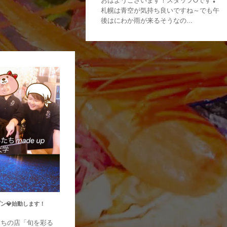
おはようございます！スタッフOです❣
札幌は青空が気持ち良いですね～でも午
後はにわか雨が来るそうなの...
プン💎始動します！
たちの店「旬を彩る