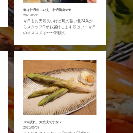
春は牡丹餅…いえ！牡丹海老🦐❣️
2023/05/11
今日もお天気良いけど風の強い北24条か
らスタッフOがお届けします😄はい！今日
のオススメは〜〜羽幌の...
ＧW疲れ、大丈夫ですか？
2023/05/09