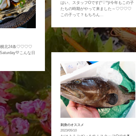
はい、スタッフOです(^▽^)/今年もこの子
たちの時期がやって来ました～♡♡♡♡
この子って？もちろん...
幌北24条♡♡♡♡
aturday💛こんな日
刺身のオススメ
2023/05/10