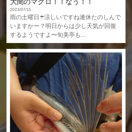
大間のマグロ！！なう！！
2023/07/15
雨の土曜日☂️涼しいですね連休たのしんで
いますかー？明日からは少し天気が回復
するようですよ〜旬美亭も...