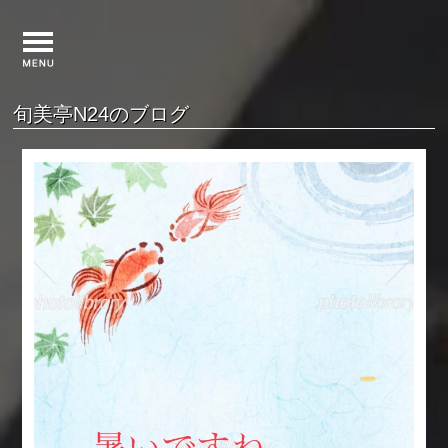
旬美亭N24のブログ