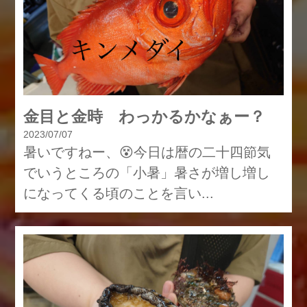
金目と金時 わっかるかなぁー？
2023/07/07
暑いですねー、😵今日は暦の二十四節気
でいうところの「小暑」暑さが増し増し
になってくる頃のことを言い...