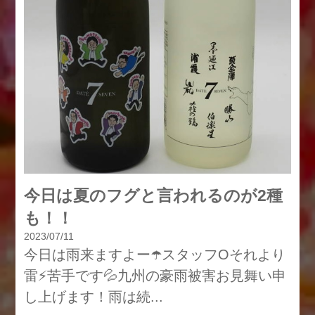
今日は夏のフグと言われるのが2種
も！！
2023/07/11
今日は雨来ますよー☂️スタッフOそれより
雷⚡️苦手です💦九州の豪雨被害お見舞い申
し上げます！雨は続...