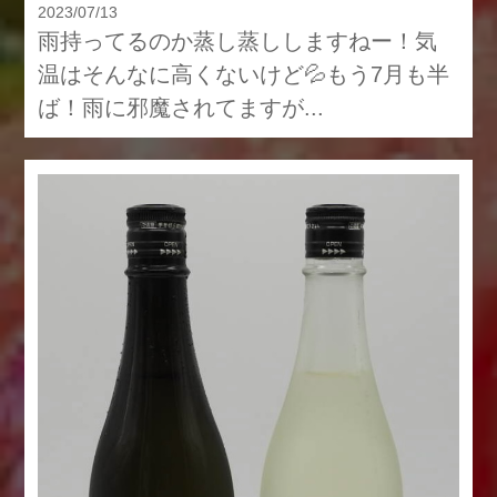
2023/07/13
雨持ってるのか蒸し蒸ししますねー！気
温はそんなに高くないけど💦もう7月も半
ば！雨に邪魔されてますが...