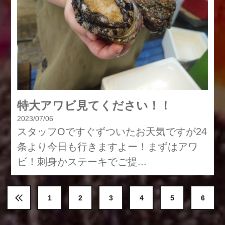
特大アワビ見てください！！
2023/07/06
スタッフOですぐずついたお天気ですが24
条より今日も行きますよー！まずはアワ
ビ！刺身かステーキでご提...
1
2
3
4
5
6