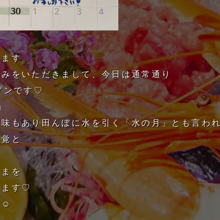
います
休みをいただきまして、今日は通常通り
プンです♡
」
意味もあり田んぼに水を引く「水の月」とも言わ
味覚と
を
さまを
ります♡
☺️