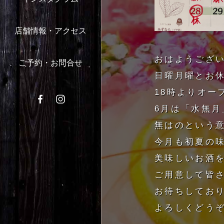
店舗情報・アクセス
おはようござ
ご予約・お問合せ
日曜月曜とお
18時よりオー
6月は「水無月
無はのという
今月も初夏の
美味しいお酒
ご用意して皆
お待ちしてお
よろしくどうぞ