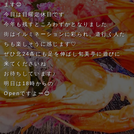
ます😊
今日は日曜定休日です
今年も残すところわずかとなりました
街はイルミネーションに彩られ、道行く人た
ちも楽しそうに感じます♡
ぜひ北24条にも足を伸ばし旬美亭に遊びに
来てくださいね
お待ちしています♪
明日は18時からの
Openですよー😊