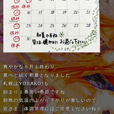
爽やかな５月も終わり
夏へと続く初夏となりました
札幌はYOSAKOIも
始まり１番良い季節ですね
朝晩の気温の上がり下がりが激しいので
皆さま、体調管理にはご注意くださいね☺️