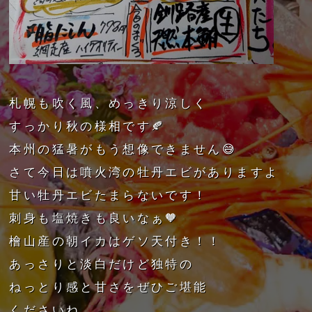
札幌も吹く風、めっきり涼しく
すっかり秋の様相です🍂
本州の猛暑がもう想像できません😅
さて今日は噴火湾の牡丹エビがありますよ
甘い牡丹エビたまらないです！
刺身も塩焼きも良いなぁ🧡
檜山産の朝イカはゲソ天付き！！
あっさりと淡白だけど独特の
ねっとり感と甘さをぜひご堪能
くださいね