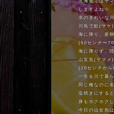
北海道ではヤ
しますよね☆
水のきれいな
川魚で鮭(サケ
海に降り、産
(50センチ〜7
海に降りず、
山女魚(ヤマメ
(20センチから
一生を川で暮ら
同じ種なのに名
塩焼きにする
身もホクホク
今日の山女魚