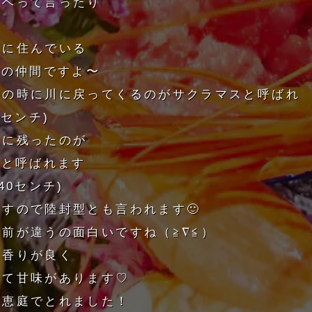
マベって言ったり
川に住んでいる
)の仲間ですよ〜
卵の時に川に戻ってくるのがサクラマスと呼ばれ
0センチ)
陸に残ったのが
)と呼ばれます
40センチ)
すので陸封型とも言われます🙂
前が違うの面白いですね（≧∇≦）
と香りが良く
して甘味があります♡
は恵庭でとれました！