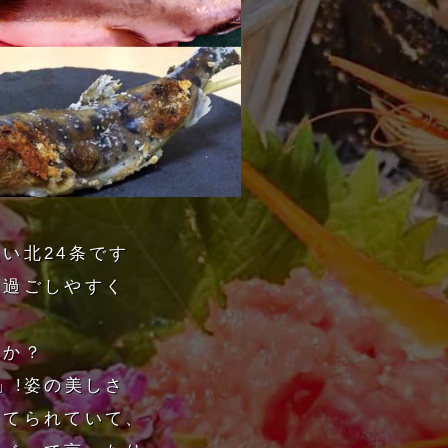
い北24条です
り過ごしやすく
たか？
」!姿の美しさ
あてられていて、