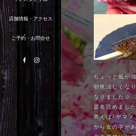
店舗情報・アクセス
ご予約・お問合せ
ちょっと風が強
朝晩涼しくな
なりました☺️
題名読めまし
答えは｢ヤマメ
から女の字が