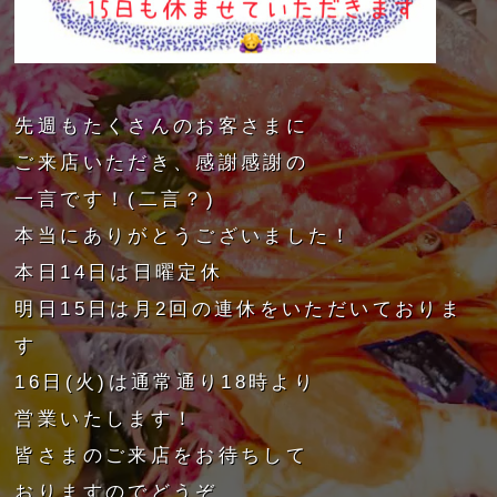
先週もたくさんのお客さまに
ご来店いただき、感謝感謝の
一言です！(二言？)
本当にありがとうございました！
本日14日は日曜定休
明日15日は月2回の連休をいただいておりま
す
16日(火)は通常通り18時より
営業いたします！
皆さまのご来店をお待ちして
おりますのでどうぞ