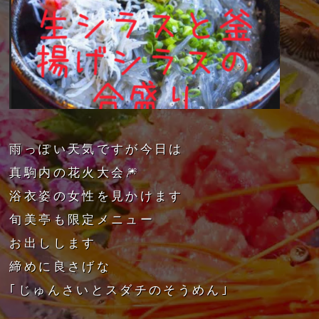
雨っぽい天気ですが今日は
真駒内の花火大会🎆
浴衣姿の女性を見かけます
旬美亭も限定メニュー
お出しします
締めに良さげな
｢じゅんさいとスダチのそうめん｣