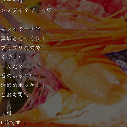
ブーッ👎
ンメダイ？ブーッ👎
キダイでーす😆
は真鯛とそっくり！
がプリプリなので
くです♪
なーんだ？
定番のホッケ♡
の活締めホッケ！！
みとお寿司で
ぁ😋
6時です！