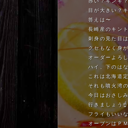
赤い？キンキ？
目が大きい？キ
答えは〜
長崎産のキント
刺身の見た目
クセもなく身
オーダーよろし
ハイ、下のは
これは北海道
それも噴火湾
今日はおさし
行きましょう☝️
フライもいいな
オープンはＰＭ