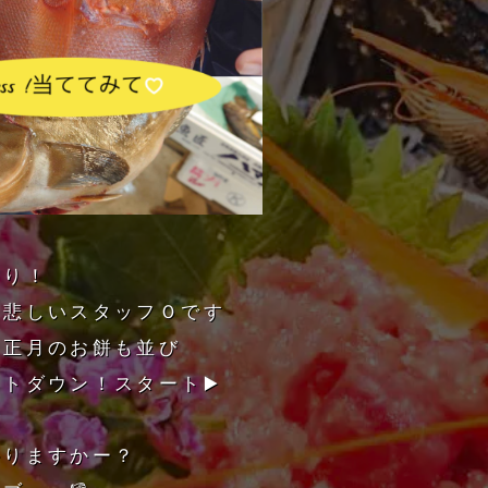
まり！
し悲しいスタッフＯです
お正月のお餅も並び
トダウン！スタート▶️
かりますかー？