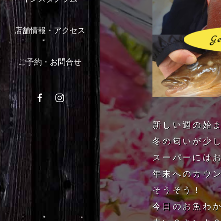
店舗情報・アクセス
ご予約・お問合せ
新しい週の始
冬の匂いが少
スーパーには
年末へのカウン
そうそう！
今日のお魚わ