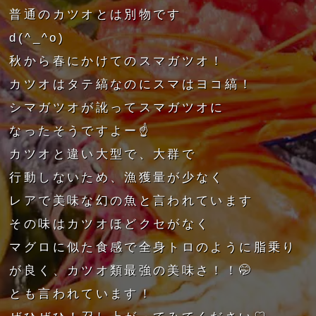
普通のカツオとは別物です
d(^_^o)
秋から春にかけてのスマガツオ！
カツオはタテ縞なのにスマはヨコ縞！
シマガツオが訛ってスマガツオに
なったそうですよー☝️
カツオと違い大型で、大群で
行動しないため、漁獲量が少なく
レアで美味な幻の魚と言われています
その味はカツオほどクセがなく
マグロに似た食感で全身トロのように脂乗り
が良く、カツオ類最強の美味さ！！🤭
とも言われています！