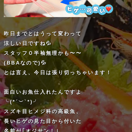
昨日までとはうって変わって
涼しい日ですね💦
スタッフＯ半袖無理かも〜〜
(BBAなので)💦
とは言え、今日は張り切っちゃいます！
面白いお魚仕入れたんですよ
╰(*´︶`*)╯
スズキ目ヒメジ科の高級魚、
長いヒゲの見た目から付いた
名前が｢オジサン！｣