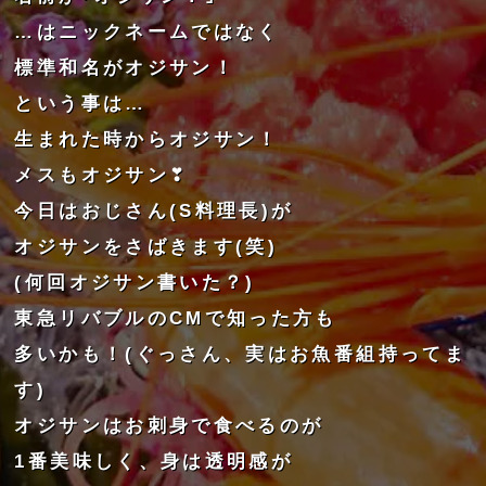
…はニックネームではなく
標準和名がオジサン！
という事は…
生まれた時からオジサン！
メスもオジサン
❣
今日はおじさん(S料理長)が
オジサンをさばきます(笑)
(何回オジサン書いた？)
東急リバブルのCMで知った方も
多いかも！(ぐっさん、実はお魚番組持ってま
す)
オジサンはお刺身で食べるのが
1番美味しく、身は透明感が