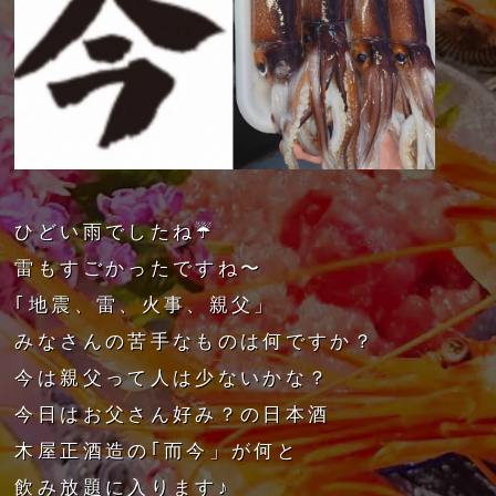
ひどい雨でしたね☔️
雷もすごかったですね〜
｢地震、雷、火事、親父」
みなさんの苦手なものは何ですか？
今は親父って人は少ないかな？
今日はお父さん好み？の日本酒
木屋正酒造の｢而今」が何と
飲み放題に入ります♪