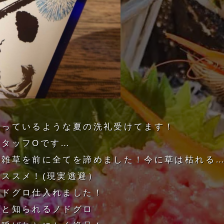
かっているような夏の洗礼受けてます！
スタッフOです…
雑草を前に全てを諦めました！今に草は枯れる…
ススメ！(現実逃避）
ノドグロ仕入れました！
魚と知られるノドグロ