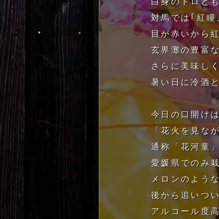
白身のトロと
対馬では｢紅瞳
目が赤いから紅
玄界灘の豊富
さらに美味しく
暑い日に冷酒
今日の口開け
「花火を見な
通称「花河童」
愛媛県でのみ
メロンのよう
後から追いつ
アルコール度高