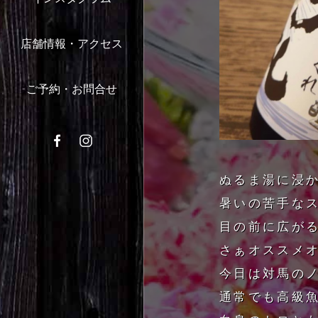
店舗情報・アクセス
ご予約・お問合せ
ぬるま湯に浸
暑いの苦手な
目の前に広がる
さぁオススメオ
今日は対馬の
通常でも高級