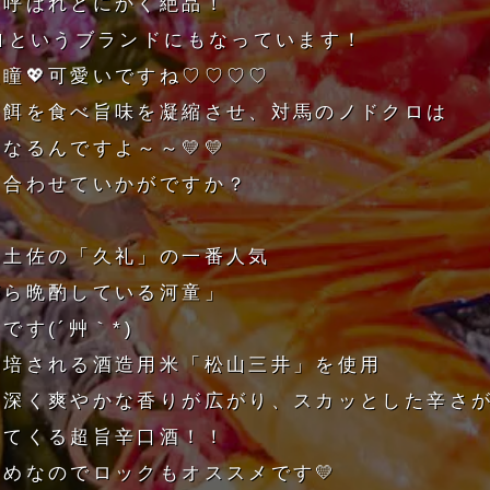
も呼ばれとにかく絶品！
｣というブランドにもなっています！
瞳💖可愛いですね♡♡♡♡
な餌を食べ旨味を凝縮させ、対馬のノドクロは
なるんですよ～～💛💛
と合わせていかがですか？
は土佐の「久礼」の一番人気
がら晩酌している河童」
です(´艸｀*)
栽培される酒造用米「松山三井」を使用
な深く爽やかな香りが広がり、スカッとした辛さ
いてくる超旨辛口酒！！
めなのでロックもオススメです💛