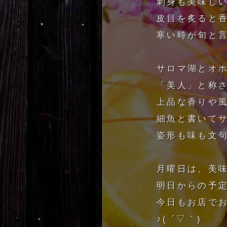
刺身も美味し
皮目を炙ると
寒い時が旬と言
サロマ湖とオ
「美人」と称さ
上品な香りや
細魚と書いてサ
姿形も味も文
月曜日は、美
明日からの予
今日もお店で
♪( ´▽｀)