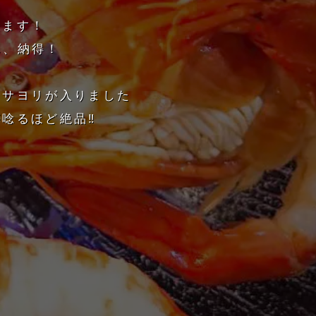
来ます！
ん、納得！
なサヨリが入りました
唸るほど絶品‼️