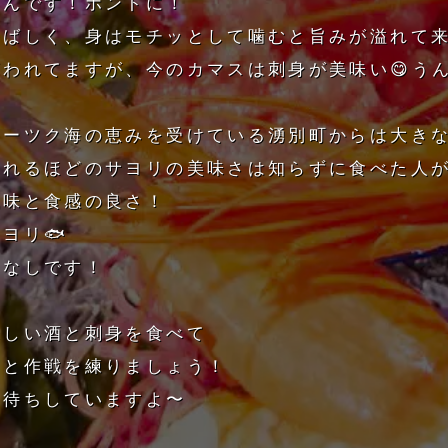
いんです！ホントに！
香ばしく、身はモチッとして噛むと旨みが溢れて
われてますが、今のカマスは刺身が美味い😋う
ホーツク海の恵みを受けている湧別町からは大き
れるほどのサヨリの美味さは知らずに食べた人が
風味と食感の良さ！
ヨリ🐟
句なしです！
味しい酒と刺身を食べて
定と作戦を練りましょう！
お待ちしていますよ〜