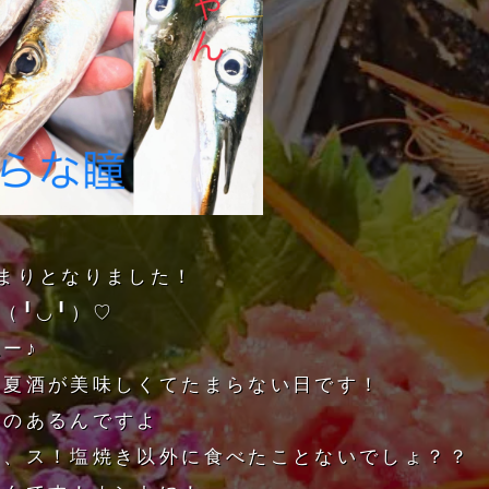
まりとなりました！
（╹◡╹）♡
ー♪
る夏酒が美味しくてたまらない日です！
ものあるんですよ
マ、ス！塩焼き以外に食べたことないでしょ？？