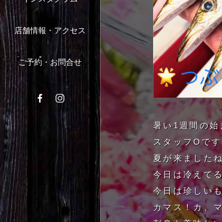
店舗情報・アクセス
ご予約・お問合せ
暑い1週間の始
スタッフOです
夏が来ましたね
今日は冷えて
今日は珍しい
カマス！カ、