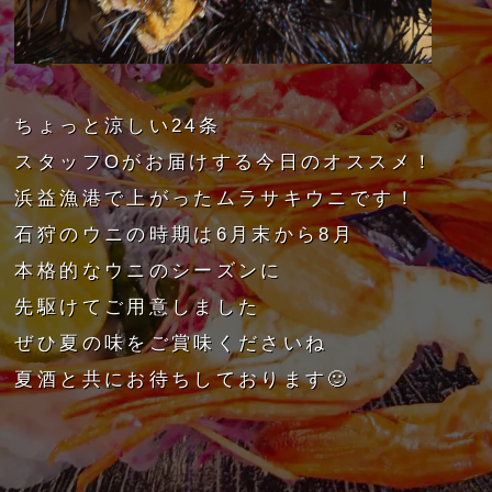
ちょっと涼しい24条
スタッフOがお届けする今日のオススメ！
浜益漁港で上がったムラサキウニです！
石狩のウニの時期は6月末から8月
本格的なウニのシーズンに
先駆けてご用意しました
ぜひ夏の味をご賞味くださいね
夏酒と共にお待ちしております🙂